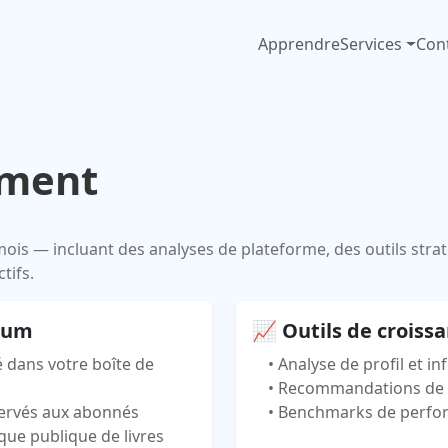
Apprendre
Services
Con
ment
mois — incluant des analyses de plateforme, des outils stra
tifs.
ium
📈 Outils de croiss
é dans votre boîte de
• Analyse de profil et i
• Recommandations de s
éservés aux abonnés
• Benchmarks de perfo
que publique de livres