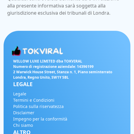
alla presente informativa sarà soggetta alla
giurisdizione esclusiva dei tribunali di Londra.
WILLOW LUXE LIMITED dba TOKVIRAL
Numero di registrazione aziendale: 14396199
2 Warwick House Street, Stanza n. 1, Piano seminterrato
Londra, Regno Unito, SW1Y 5BL
LEGALE
Legale
Termini e Condizioni
Politica sulla riservatezza
Disclaimer
Impegno per la conformità
Chi siamo
ALTRO