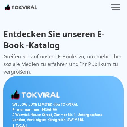
Entdecken Sie unseren E-
Book
-Katalog
Greifen Sie auf unsere E-Books zu, um mehr über
soziale Medien zu erfahren und Ihr Publikum zu
vergrößern.
WILLOW LUXE LIMITED dba TOKVIRAL
Firmennummer: 14396199
2 Warwick House Street, Zimmer Nr. 1, Untergeschoss
London, Vereinigtes Königreich, SW1Y 5BL
LEGAL